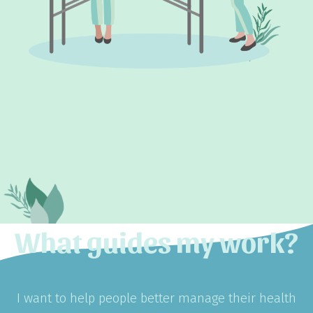
What guides my work?
I want to help people better manage their health