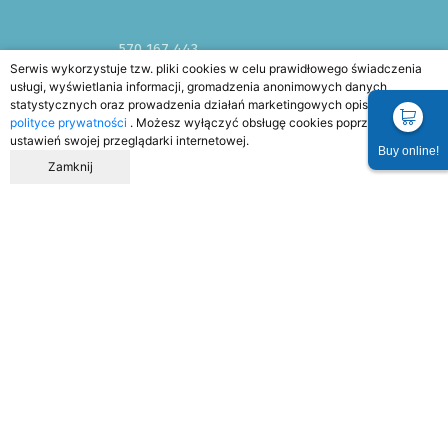
570 167 443
Serwis wykorzystuje tzw. pliki cookies w celu prawidłowego świadczenia
j.pyczek@pracowniazdrowia.pl
usługi, wyświetlania informacji, gromadzenia anonimowych danych
Rejestracja online
statystycznych oraz prowadzenia działań marketingowych opisanych w
polityce prywatności
. Możesz wyłączyć obsługę cookies poprzez zmianę
ustawień swojej przeglądarki internetowej.
Jak pracujemy?
Buy online!
Zamknij
Poniedziałek
15.00 - 21.00
Wtorek
8.00 - 14.00
Środa
18.15 - 21.00
Czwartek
15.00 - 21.00
Piątek
8.00 - 12.00
Sobota
FIZJO NA SYGNALE
Niedziela
FIZJO NA SYGNALE
Home
FAQ
Blog
Regulamin