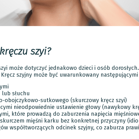
kręczu szyi?
 szyi może dotyczyć jednakowo dzieci i osób dorosłyc
. Kręcz szyjny może być uwarunkowany następującymi
ymi
 lub słuchu
o-obojczykowo-sutkowego (skurczowy kręcz szyi)
ymi nieodpowiednie ustawienie głowy (nawykowy kręc
ymi, które prowadzą do zaburzenia napięcia mięśniow
rczem mięśni karku bez konkretnej przyczyny (idiop
w współtworzących odcinek szyjny, co zaburza praw