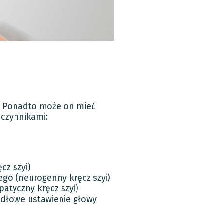
h. Ponadto może on mieć
 czynnikami:
z szyi)
ego (neurogenny kręcz szyi)
atyczny kręcz szyi)
idłowe ustawienie głowy