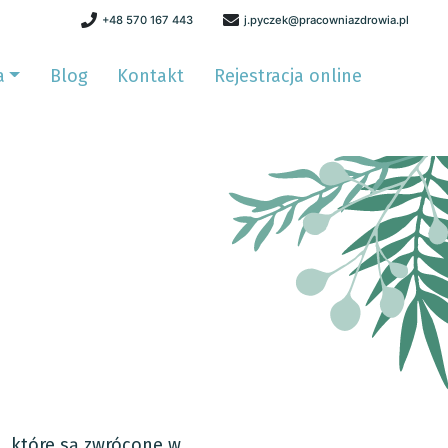
+48 570 167 443
j.pyczek@pracowniazdrowia.pl
a
Blog
Kontakt
Rejestracja online
i, które są zwrócone w