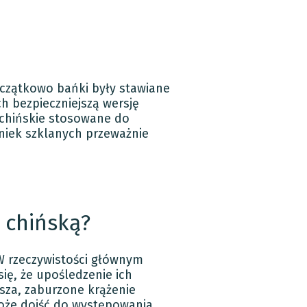
oczątkowo bańki były stawiane
h bezpieczniejszą wersję
i chińskie stosowane do
aniek szklanych przeważnie
 chińską?
W rzeczywistości głównym
się, że upośledzenie ich
sza, zaburzone krążenie
oże dojść do występowania