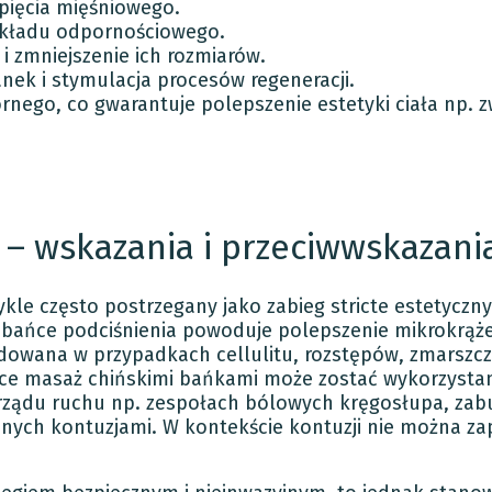
pięcia mięśniowego.
kładu odpornościowego.
i zmniejszenie ich rozmiarów.
nek i stymulacja procesów regeneracji.
nego, co gwarantuje polepszenie estetyki ciała np. zw
 – wskazania i przeciwwskazani
kle często postrzegany jako zabieg stricte estetyczn
bańce podciśnienia powoduje polepszenie mikrokrąże
dowana w przypadkach cellulitu, rozstępów, zmarszcz
tyce masaż chińskimi bańkami może zostać wykorzyst
rządu ruchu np. zespołach bólowych kręgosłupa, zab
ych kontuzjami. W kontekście kontuzji nie można z