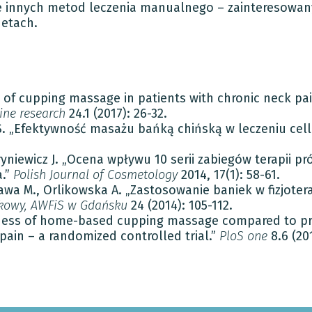
nie innych metod leczenia manualnego – zainteresow
netach.
cts of cupping massage in patients with chronic neck p
ine research
24.1 (2017): 26-32.
. „Efektywność masażu bańką chińską w leczeniu cellu
tryniewicz J. „Ocena wpływu 10 serii zabiegów terapii pr
a.”
Polish Journal of Cosmetology
2014, 17(1): 58-61.
 M., Orlikowska A. „Zastosowanie baniek w fizjoterap
kowy, AWFiS w Gdańsku
24 (2014): 105-112.
veness of home-based cupping massage compared to pr
pain – a randomized controlled trial.”
PloS one
8.6 (20