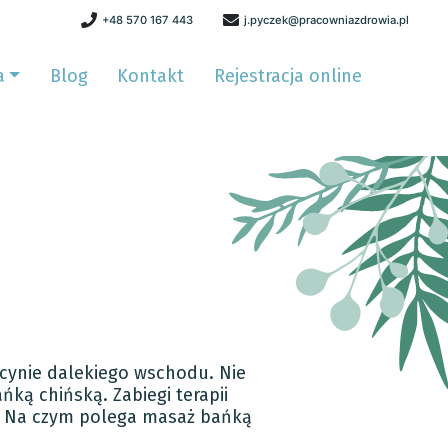
+48 570 167 443
j.pyczek@pracowniazdrowia.pl
a
Blog
Kontakt
Rejestracja online
ycynie dalekiego wschodu. Nie
ńką chińską. Zabiegi terapii
a. Na czym polega masaż bańką