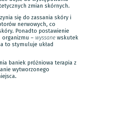
tetycznych zmian skórnych.
zynia się do zassania skóry i
eptorów nerwowych, co
skóry. Ponadto postawienie
h organizmu –
wyssane
wskutek
 a to stymuluje układ
nia baniek próżniowa terapia z
zanie wytworzonego
iejsca.