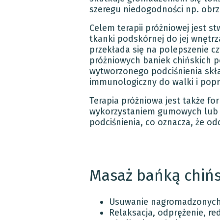
szeregu niedogodności np. obrz
Celem terapii próżniowej jest st
tkanki podskórnej do jej wnętr
przekłada się na polepszenie c
próżniowych baniek chińskich 
wytworzonego podciśnienia skład
immunologiczny do walki i pop
Terapia próżniowa jest także f
wykorzystaniem gumowych lub p
podciśnienia, co oznacza, że od
Masaż bańką chińs
Usuwanie nagromadzonych
Relaksacja, odprężenie, re