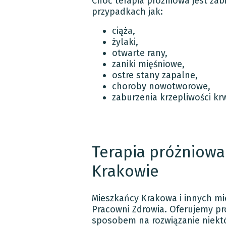
Choć terapia próżniowa jest zab
przypadkach jak:
ciąża,
żylaki,
otwarte rany,
zaniki mięśniowe,
ostre stany zapalne,
choroby nowotworowe,
zaburzenia krzepliwości krw
Terapia próżniowa
Krakowie
Mieszkańcy Krakowa i innych mi
Pracowni Zdrowia. Oferujemy pr
sposobem na rozwiązanie niekt