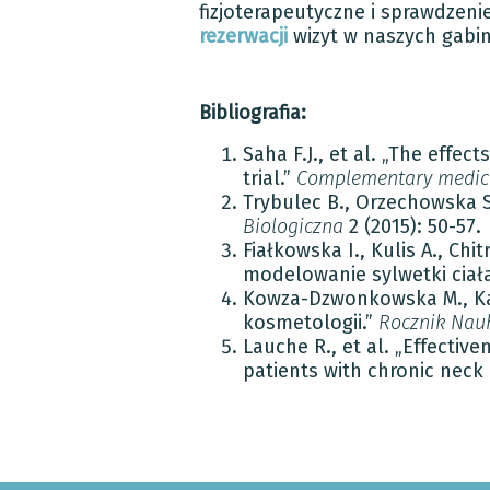
fizjoterapeutyczne i sprawdze
rezerwacji
wizyt w naszych gabi
Bibliografia:
Saha F.J., et al. „The effe
trial.”
Complementary medic
Trybulec B., Orzechowska S
Biologiczna
2 (2015): 50-57.
Fiałkowska I., Kulis A., Chi
modelowanie sylwetki ciał
Kowza-Dzwonkowska M., Kawa
kosmetologii.”
Rocznik Nau
Lauche R., et al. „Effecti
patients with chronic neck 