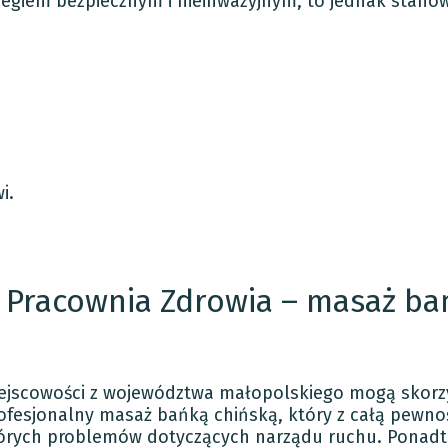
iegiem bezpiecznym i nieinwazyjnym, to jednak stanow
i.
 Pracownia Zdrowia – masaż ba
ejscowości z województwa małopolskiego mogą skorzys
ofesjonalny masaż bańką chińską, który z całą pewno
órych problemów dotyczących narządu ruchu. Ponadt