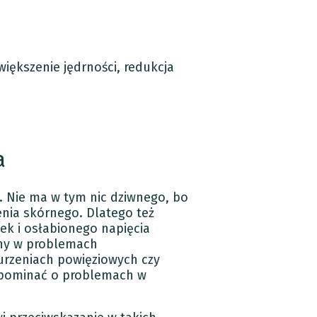
iększenie jędrności, redukcja
a
y. Nie ma w tym nic dziwnego, bo
nia skórnego. Dlatego też
ek i osłabionego napięcia
any w problemach
urzeniach powięziowych czy
apominać o problemach w