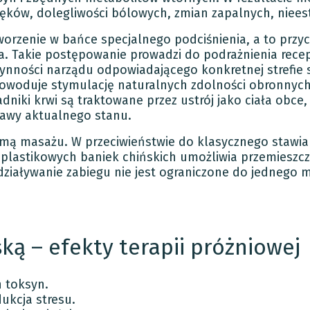
ęków, dolegliwości bólowych, zmian zapalnych, niees
worzenie w bańce specjalnego podciśnienia, a to przyc
za. Takie postępowanie prowadzi do podrażnienia rec
zynności narządu odpowiadającego konkretnej strefie 
powoduje stymulację naturalnych zdolności obronnyc
niki krwi są traktowane przez ustrój jako ciała obce,
rawy aktualnego stanu.
ormą masażu. W przeciwieństwie do klasycznego stawia
lastikowych baniek chińskich umożliwia przemieszc
działywanie zabiegu nie jest ograniczone do jednego m
ką – efekty terapii próżniowej
 toksyn.
dukcja stresu.