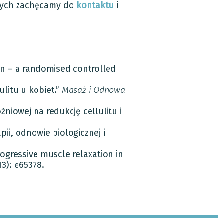
anych zachęcamy do
kontaktu
i
ain – a randomised controlled
litu u kobiet.”
Masaż i Odnowa
óżniowej na redukcję cellulitu i
ii, odnowie biologicznej i
ogressive muscle relaxation in
13): e65378.