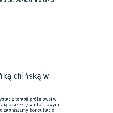
i przeciwskazanie w takich
ńką chińską w
tać z terapii próżniowej w
ścią okaże się wartościowym
o zapraszamy konsultacje