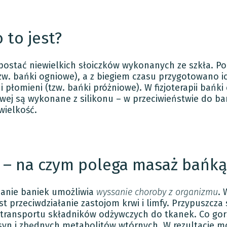
 to jest?
 postać niewielkich słoiczków wykonanych ze szkła. P
w. bańki ogniowe), a z biegiem czasu przygotowano ic
 płomieni (tzw. bańki próżniowe). W fizjoterapii bańk
owej są wykonane z silikonu – w przeciwieństwie do b
wielkość.
 – na czym polega masaż bańką
wianie baniek umożliwia
wyssanie choroby z organizmu
. 
st przeciwdziałanie zastojom krwi i limfy. Przypuszcza 
transportu składników odżywczych do tkanek. Co gor
syn i zbędnych metabolitów wtórnych. W rezultacie m