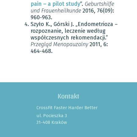
pain – a pilot study
”.
Geburtshilfe
und Frauenheilkunde
2016, 76(09):
960-963.
Szyło K., Górski J. „Endometrioza –
rozpoznanie, leczenie według
współczesnych rekomendacji.”
Przegląd Menopauzalny
2011, 6:
464-468.
Kontakt
CrossFit Faster Harder Better
ul. Pocieszka 3
31-408 Kraków