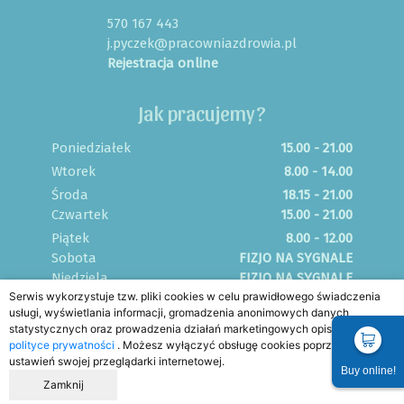
570 167 443
j.pyczek@pracowniazdrowia.pl
Rejestracja online
Jak pracujemy?
Poniedziałek
15.00 - 21.00
Wtorek
8.00 - 14.00
Środa
18.15 - 21.00
Czwartek
15.00 - 21.00
Piątek
8.00 - 12.00
Sobota
FIZJO NA SYGNALE
Niedziela
FIZJO NA SYGNALE
Serwis wykorzystuje tzw. pliki cookies w celu prawidłowego świadczenia
usługi, wyświetlania informacji, gromadzenia anonimowych danych
statystycznych oraz prowadzenia działań marketingowych opisanych w
Home
FAQ
Blog
Regulamin
polityce prywatności
. Możesz wyłączyć obsługę cookies poprzez zmianę
ustawień swojej przeglądarki internetowej.
Buy online!
Zamknij
Copyright by RedRockS © 2026. All rights reserved