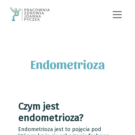
+48 570 167 443
j.pyczek@pracowniazdrowia.pl
Endometrioza
Czym jest
endometrioza?
Endometrioza jest to pojęcia pod